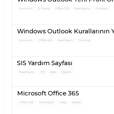
Kurulum
E-Posta
Office 365
NasılYapilir
Outlook
Windows Outlook Kurallarının 
Kurulum
Office 365
NasılYapilir
Outlook
SIS Yardım Sayfası
NasılYapilir
SIS
Help
Destek
Microsoft Office 365
Office 365
NasılYapilir
Help
Destek