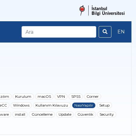
EN
azılım
Kurulum
macOS
VPN
SPSS
Corner
eCC
Windows
Kullanım Kılavuzu
NasılYapilir
Setup
tware
install
Güncelleme
Update
Güvenlik
Security