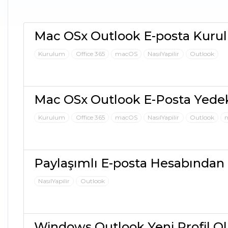
Mac OSx Outlook E-posta Kur
Kurulum
Office 365
macOS
NasılYapilir
Outlook
Mac OSx Outlook E-Posta Yede
Kurulum
Office 365
macOS
NasılYapilir
Outlook
m
Paylaşımlı E-posta Hesabından
NasılYapilir
Outlook
Windows Outlook Yeni Profil O