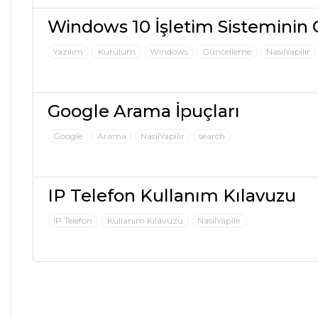
Windows 10 İşletim Sisteminin
Yazılım
Kurulum
Windows
Güncelleme
NasılYapilir
Google Arama İpuçları
Google
Arama
NasılYapilir
search
IP Telefon Kullanım Kılavuzu
IP Telefon
Kullanım Kılavuzu
NasılYapilir