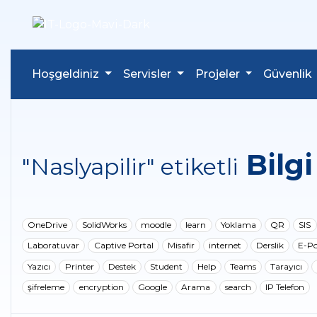
Hoşgeldiniz
Servisler
Projeler
Güvenlik
Bilgi
"Naslyapilir" etiketli
OneDrive
SolidWorks
moodle
learn
Yoklama
QR
SIS
Laboratuvar
Captive Portal
Misafir
internet
Derslik
E-Po
Yazıcı
Printer
Destek
Student
Help
Teams
Tarayıcı
şifreleme
encryption
Google
Arama
search
IP Telefon