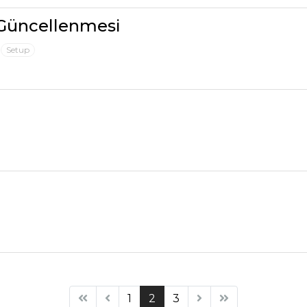
 Güncellenmesi
Setup
(current)
1
2
3