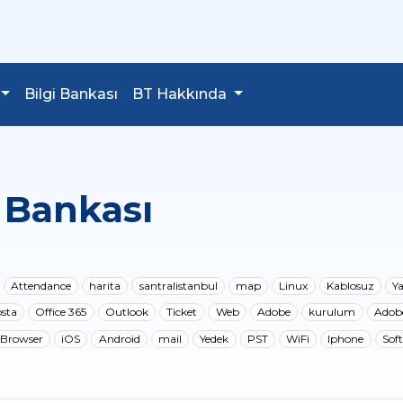
Bilgi Bankası
BT Hakkında
 Bankası
Attendance
harita
santralistanbul
map
Linux
Kablosuz
Y
sta
Office 365
Outlook
Ticket
Web
Adobe
kurulum
Adob
Browser
iOS
Android
mail
Yedek
PST
WiFi
Iphone
Sof