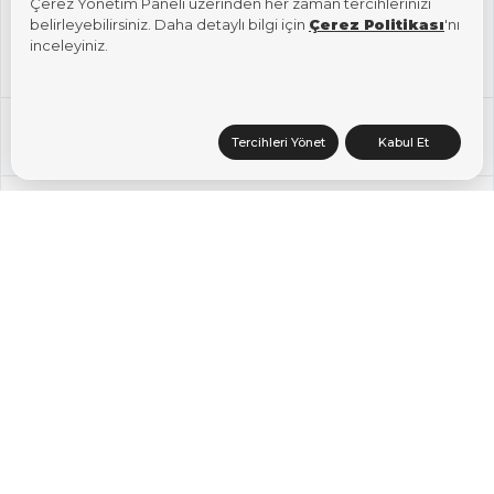
Etiketler:
Çerez Yönetim Paneli üzerinden her zaman tercihlerinizi
belirleyebilirsiniz. Daha detaylı bilgi için
Çerez Politikası
'nı
inceleyiniz.
Google
Arama
NasılYapilir
search
Tüm Bilgi Bankası
Tercihleri Yönet
Kabul Et
Paylaş