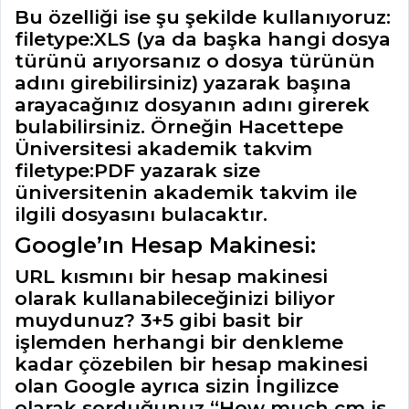
Bu özelliği ise şu şekilde kullanıyoruz:
filetype:XLS (ya da başka hangi dosya
türünü arıyorsanız o dosya türünün
adını girebilirsiniz) yazarak başına
arayacağınız dosyanın adını girerek
bulabilirsiniz. Örneğin Hacettepe
Üniversitesi akademik takvim
filetype:PDF yazarak size
üniversitenin akademik takvim ile
ilgili dosyasını bulacaktır.
Google’ın Hesap Makinesi:
URL kısmını bir hesap makinesi
olarak kullanabileceğinizi biliyor
muydunuz? 3+5 gibi basit bir
işlemden herhangi bir denkleme
kadar çözebilen bir hesap makinesi
olan Google ayrıca sizin İngilizce
olarak sorduğunuz “How much cm is