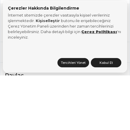
Çerezler Hakkında Bilgilendirme
Etiketler:
İnternet sitemizde çerezler vasıtasıyla kişisel verileriniz
işlenmektedir.
Kişiselleştir
butonu ile erişebileceğiniz
Çerez Yönetim Paneli üzerinden her zaman tercihlerinizi
belirleyebilirsiniz. Daha detaylı bilgi için
Çerez Politikası
'nı
E-Posta
Office 365
inceleyiniz.
Tüm Servisler
Tercihleri Yönet
Kabul Et
Paylaş