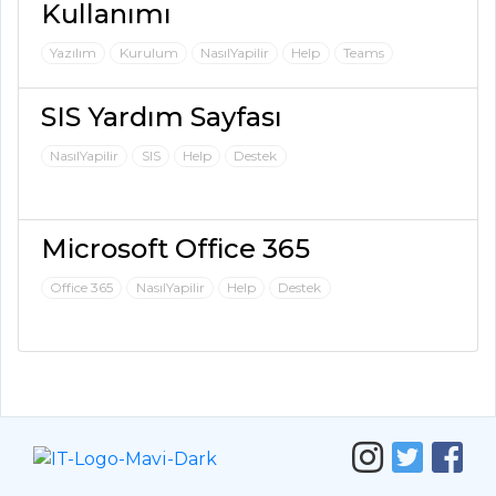
Kullanımı
Yazılım
Kurulum
NasılYapilir
Help
Teams
SIS Yardım Sayfası
NasılYapilir
SIS
Help
Destek
Microsoft Office 365
Office 365
NasılYapilir
Help
Destek