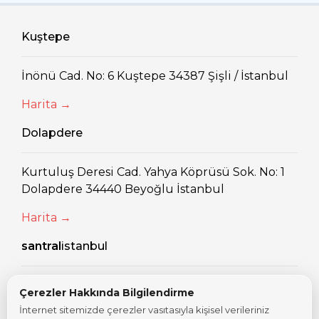
Kuştepe
İnönü Cad. No: 6 Kuştepe 34387 Şişli / İstanbul
Harita →
Dolapdere
Kurtuluş Deresi Cad. Yahya Köprüsü Sok. No: 1
Dolapdere 34440 Beyoğlu İstanbul
Harita →
santral
istanbul
Eski Silahtarağa Elektrik Santralı Kazım
Çerezler Hakkında Bilgilendirme
Karabekir Cad. No: 2/13 34060 Eyüpsultan
İnternet sitemizde çerezler vasıtasıyla kişisel verileriniz