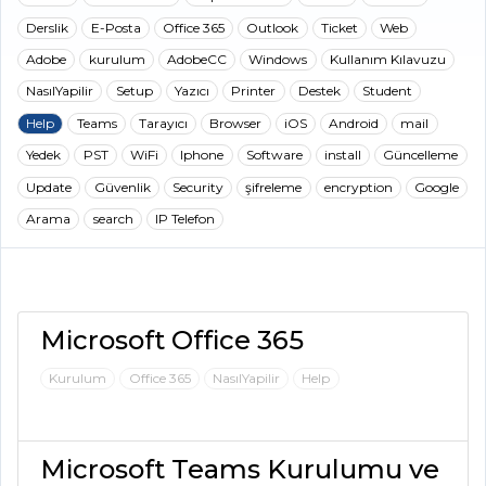
Derslik
E-Posta
Office 365
Outlook
Ticket
Web
Adobe
kurulum
AdobeCC
Windows
Kullanım Kılavuzu
NasılYapilir
Setup
Yazıcı
Printer
Destek
Student
Help
Teams
Tarayıcı
Browser
iOS
Android
mail
Yedek
PST
WiFi
Iphone
Software
install
Güncelleme
Update
Güvenlik
Security
şifreleme
encryption
Google
Arama
search
IP Telefon
Microsoft Office 365
Kurulum
Office 365
NasılYapilir
Help
Microsoft Teams Kurulumu ve