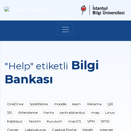
Bilgi
"Help" etiketli
Bankası
OneDrive
SolidWorks
moodle
learn
Yoklama
QR
SIS
Attendance
harita
santralistanbul
map
Linux
Kablosuz
Yazılım
Kurulum
macOS
VPN
SPSS
Corner
Laboratuvar
Captive Portal
Misafir
internet