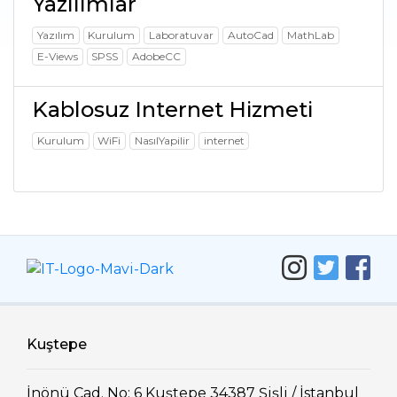
Yazılımlar
Yazılım
Kurulum
Laboratuvar
AutoCad
MathLab
E-Views
SPSS
AdobeCC
Kablosuz Internet Hizmeti
Kurulum
WiFi
NasılYapilir
internet
Kuştepe
İnönü Cad. No: 6 Kuştepe 34387 Şişli / İstanbul