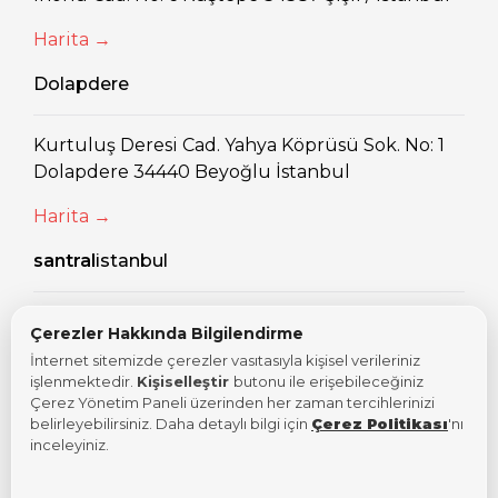
Harita →
Dolapdere
Kurtuluş Deresi Cad. Yahya Köprüsü Sok. No: 1
Dolapdere 34440 Beyoğlu İstanbul
Harita →
santral
istanbul
Eski Silahtarağa Elektrik Santralı Kazım
Çerezler Hakkında Bilgilendirme
Karabekir Cad. No: 2/13 34060 Eyüpsultan
İnternet sitemizde çerezler vasıtasıyla kişisel verileriniz
İstanbul
işlenmektedir.
Kişiselleştir
butonu ile erişebileceğiniz
Çerez Yönetim Paneli üzerinden her zaman tercihlerinizi
Harita →
belirleyebilirsiniz. Daha detaylı bilgi için
Çerez Politikası
'nı
inceleyiniz.