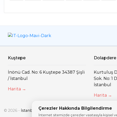
Kuştepe
Dolapdere
İnönü Cad. No: 6 Kuştepe 34387 Şişli
Kurtuluş D
/ İstanbul
Sok. No: 1
İstanbul
Harita →
Harita →
Çerezler Hakkında Bilgilendirme
© 2026 -
İstanbul Bilgi Üniversitesi
İnternet sitemizde çerezler vasıtasıyla kişisel v