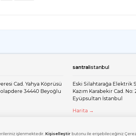
santral
istanbul
eresi Cad. Yahya Köprüsü
Eski Silahtarağa Elektrik S
 Dolapdere 34440 Beyoğlu
Kazım Karabekir Cad. No: 
Eyüpsultan İstanbul
Harita →
erileriniz işlenmektedir.
Kişiselleştir
butonu ile erişebileceğiniz Çere