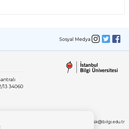
Sosyal Medya
antralı
2/13 34060
0212 311 66 66
|
IThelpdesk@bilgi.edu.tr
z