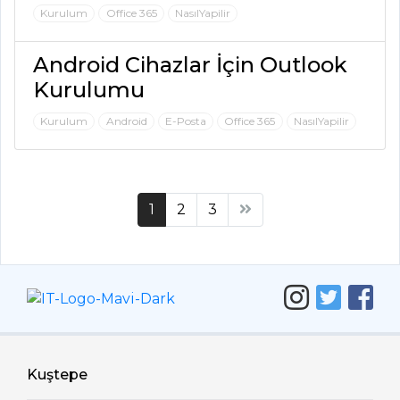
Kurulum
Office 365
NasılYapilir
Android Cihazlar İçin Outlook
Kurulumu
Kurulum
Android
E-Posta
Office 365
NasılYapilir
(current)
1
2
3
Kuştepe