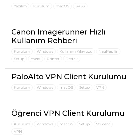
Yazılım
Kurulum
macOS
SPSS
Canon Imagerunner Hızlı
Kullanım Rehberi
Kurulum
Windows
Kullanım Kılavuzu
NasılYapilir
Setup
Yazıcı
Printer
Destek
PaloAlto VPN Client Kurulumu
Kurulum
Windows
macOS
Setup
VPN
Öğrenci VPN Client Kurulumu
Kurulum
Windows
macOS
Setup
Student
VPN