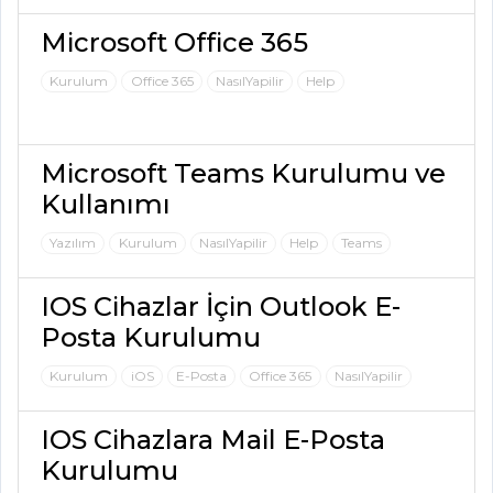
Microsoft Office 365
Kurulum
Office 365
NasılYapilir
Help
Microsoft Teams Kurulumu ve
Kullanımı
Yazılım
Kurulum
NasılYapilir
Help
Teams
IOS Cihazlar İçin Outlook E-
Posta Kurulumu
Kurulum
iOS
E-Posta
Office 365
NasılYapilir
IOS Cihazlara Mail E-Posta
Kurulumu