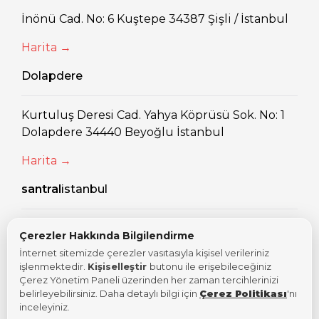
İnönü Cad. No: 6 Kuştepe 34387 Şişli / İstanbul
Harita →
Dolapdere
Kurtuluş Deresi Cad. Yahya Köprüsü Sok. No: 1
Dolapdere 34440 Beyoğlu İstanbul
Harita →
santral
istanbul
Eski Silahtarağa Elektrik Santralı Kazım
Çerezler Hakkında Bilgilendirme
Karabekir Cad. No: 2/13 34060 Eyüpsultan
İnternet sitemizde çerezler vasıtasıyla kişisel verileriniz
İstanbul
işlenmektedir.
Kişiselleştir
butonu ile erişebileceğiniz
Çerez Yönetim Paneli üzerinden her zaman tercihlerinizi
Harita →
belirleyebilirsiniz. Daha detaylı bilgi için
Çerez Politikası
'nı
inceleyiniz.