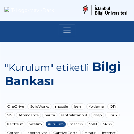
Bilgi
"Kurulum" etiketli
Bankası
OneDrive
SolidWorks
moodle
learn
Yoklama
QR
SIS
Attendance
harita
santralistanbul
map
Linux
Kablosuz
Yazılım
Kurulum
macOS
VPN
SPSS
Corner
Laboratuvar
Captive Portal
Misafir
internet