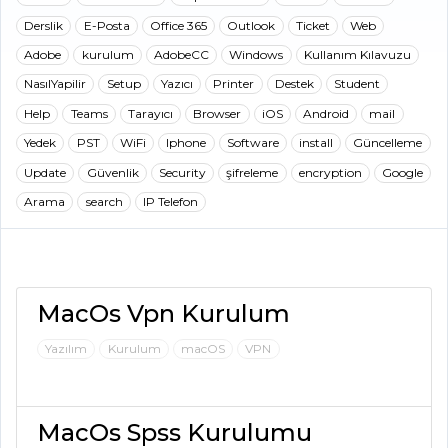
Derslik
E-Posta
Office 365
Outlook
Ticket
Web
Adobe
kurulum
AdobeCC
Windows
Kullanım Kılavuzu
NasılYapilir
Setup
Yazıcı
Printer
Destek
Student
Help
Teams
Tarayıcı
Browser
iOS
Android
mail
Yedek
PST
WiFi
Iphone
Software
install
Güncelleme
Update
Güvenlik
Security
şifreleme
encryption
Google
Arama
search
IP Telefon
MacOs Vpn Kurulum
Yazılım
Kurulum
macOS
VPN
MacOs Spss Kurulumu