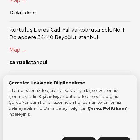
Map →
Dolapdere
Kurtuluş Deresi Cad. Yahya Köprüsü Sok. No: 1
Dolapdere 34440 Beyoğlu İstanbul
Map →
santral
istanbul
Eski Silahtarağa Elektrik Santralı Kazım
Çerezler Hakkında Bilgilendirme
Karabekir Cad. No: 2/13 34060 Eyüpsultan
İnternet sitemizde çerezler vasıtasıyla kişisel verileriniz
İstanbul
işlenmektedir.
Kişiselleştir
butonu ile erişebileceğiniz
Çerez Yönetim Paneli üzerinden her zaman tercihlerinizi
Map →
belirleyebilirsiniz. Daha detaylı bilgi için
Çerez Politikası
'nı
inceleyiniz.