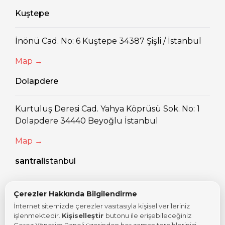
Kuştepe
İnönü Cad. No: 6 Kuştepe 34387 Şişli / İstanbul
Map →
Dolapdere
Kurtuluş Deresi Cad. Yahya Köprüsü Sok. No: 1
Dolapdere 34440 Beyoğlu İstanbul
Map →
santral
istanbul
Eski Silahtarağa Elektrik Santralı Kazım
Çerezler Hakkında Bilgilendirme
Karabekir Cad. No: 2/13 34060 Eyüpsultan
İnternet sitemizde çerezler vasıtasıyla kişisel verileriniz
İstanbul
işlenmektedir.
Kişiselleştir
butonu ile erişebileceğiniz