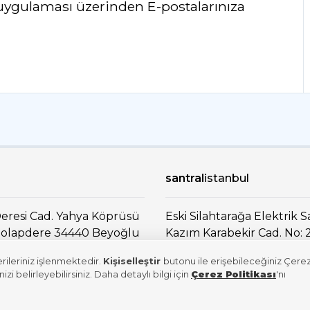
uygulaması üzerinden E-postalarınıza
santral
istanbul
eresi Cad. Yahya Köprüsü
Eski Silahtarağa Elektrik S
 Dolapdere 34440 Beyoğlu
Kazım Karabekir Cad. No: 
Eyüpsultan İstanbul
erileriniz işlenmektedir.
Kişiselleştir
butonu ile erişebileceğiniz Çere
 belirleyebilirsiniz. Daha detaylı bilgi için
Çerez Politikası
'nı
Map →