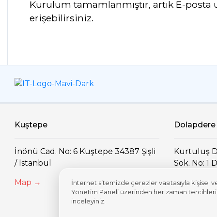
Kurulum tamamlanmıştır, artık E-posta 
erişebilirsiniz.
Kuştepe
Dolapdere
İnönü Cad. No: 6 Kuştepe 34387 Şişli
Kurtuluş D
/ İstanbul
Sok. No: 1
İstanbul
Map →
İnternet sitemizde çerezler vasıtasıyla kişisel v
Yönetim Paneli üzerinden her zaman tercihlerinizi
Map →
inceleyiniz.