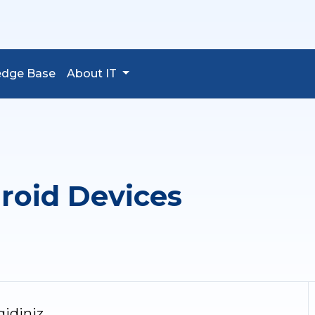
edge Base
About IT
roid Devices
idiniz,