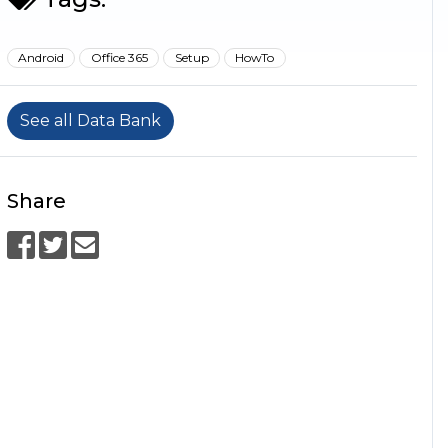
Android
Office 365
Setup
HowTo
See all Data Bank
Share