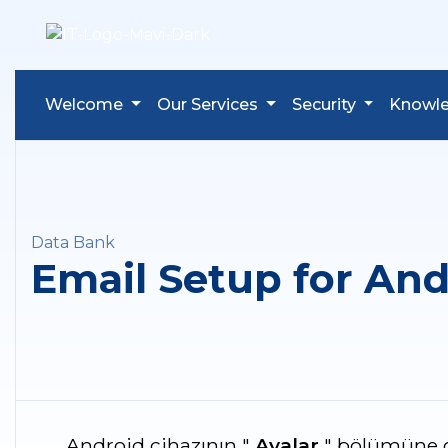
Welcome
Our Services
Security
Knowl
Data Bank
Email Setup for And
Android cihazının "
Ayalar
" bölümüne g